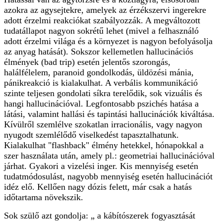
azokra az agysejtekre, amelyek az érzékszervi ingerekre
adott érzelmi reakciókat szabályozzák. A megváltozott
tudatállapot nagyon sokrétű lehet (mivel a felhasználó
adott érzelmi világa és a környezet is nagyon befolyásolja
az anyag hatását). Sokszor kellemetlen hallucinációs
élmények (bad trip) esetén jelentős szorongás,
halálfélelem, paranoid gondolkodás, üldözési mánia,
pánikreakció is kialakulhat. A verbális kommunikáció
szinte teljesen gondolati síkra terelődik, sok vizuális és
hangi hallucinációval. Legfontosabb pszichés hatása a
látási, valamint hallási és tapintási hallucinációk kiváltása.
Kívülről szemlélve szokatlan irracionális, vagy nagyon
nyugodt szemlélődő viselkedést tapasztalhatunk.
Kialakulhat "flashback" élmény hetekkel, hónapokkal a
szer használata után, amely pl.: geometriai hallucinációval
járhat. Gyakori a vizelési inger. Kis mennyiség esetén
tudatmódosulást, nagyobb mennyiség esetén hallucinációt
idéz elő. Kellően nagy dózis felett, már csak a hatás
időtartama növekszik.
Sok szülő azt gondolja: „ a kábítószerek fogyasztását