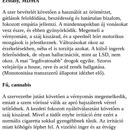
Ecstasy, MDMA
A szer bevételét követően a használót az örömérzet,
gátlások feloldódása, beszédesség és határtalan bizalom,
fokozott empátia jellemzi. A mindennapokban új vonásokat
vesz észre, és ebben gyönyörködik. Megemeli a
vérnyomást, a száj kiszárad, és a speednél leírt motorikus
mozgások is jelentkeznek. Változásokat okoz az
érzékelésekben, néha el is torzítja azokat. A külső ingerek
felerősödnek, de olyan hallucinációt, mint az LSD, nem
okoz. A mai "legdivatosabb" drogok egyike. Szoros
velejárója a house, rave és acid zenék hallgatása.
(Monotonitása transzszerű állapotot idézhet elő).
Fű, cannabis
A szervezetbe jutást követően a vérnyomás megemelkedik,
emiatt a szem vörössé válik az apró hajszálerek vérrel
telítődnek. A kezdeti fokozott nyálelválasztást követően a
száj kiszárad. Mivel a tüdőt enyhe irritáció érte ezért a
normális cigaretta sokkal gyengébbnek tűnik. Az irritáció
miatt köhögés léphet fel. A vizelési inger és az étvágy