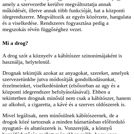
amely a szervezetbe kerülve megváltoztatja annak
működését, illetve annak több funkcióját, hat a központi
idegrendszerre. Megváltozik az egyén közérzete, hangulata
és a viselkedése. Rendszeres fogyasztása pedig a
megszokás révén függőséghez vezet.
Mi a drog?
A drog szót a köznyelv a kábítószer szinonimájaként is
használja, helytelenül.
Drognak tekintjük azokat az anyagokat, szereket, amelyek
szervezetünkbe jutva módosítják gondolkodásunkat,
érzelmeinket, viselkedésünket (elsősorban az agy és a
központi idegrendszer befolyásolásával). Ebben a
tekintetben drognak minősül nem csak a kábítószer, hanem
az alkohol, a cigaretta, a kávé és a szerves oldószerek is.
Mivel legálisak, nem minősülnek kábítószernek, de a
drogok közé tartoznak a minden háztartásban előforduló
nyugtató- és altatószerek is. Vonzerejük, a könnyű