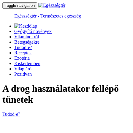
Toggle navigation
Egészségtér - Természetes egészség
Gyógyító növények
Vitaminokról
Betegségekre
Tudod-e?
Receptek
Ezotéria
Kiskertemben
Világjáró
Pozitívan
A drog használatakor fellépő
tünetek
Tudod-e?