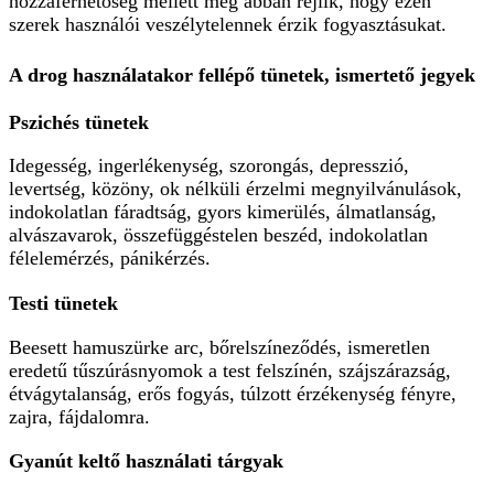
hozzáférhetőség mellett még abban rejlik, hogy ezen
szerek használói veszélytelennek érzik fogyasztásukat.
A drog használatakor fellépő tünetek, ismertető jegyek
Pszichés tünetek
Idegesség, ingerlékenység, szorongás, depresszió,
levertség, közöny, ok nélküli érzelmi megnyilvánulások,
indokolatlan fáradtság, gyors kimerülés, álmatlanság,
alvászavarok, összefüggéstelen beszéd, indokolatlan
félelemérzés, pánikérzés.
Testi tünetek
Beesett hamuszürke arc, bőrelszíneződés, ismeretlen
eredetű tűszúrásnyomok a test felszínén, szájszárazság,
étvágytalanság, erős fogyás, túlzott érzékenység fényre,
zajra, fájdalomra.
Gyanút keltő használati tárgyak