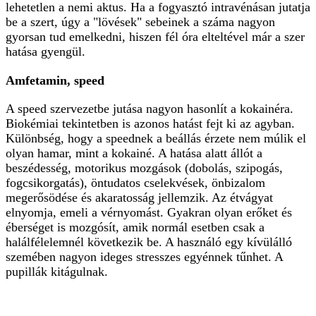
lehetetlen a nemi aktus. Ha a fogyasztó intravénásan jutatja
be a szert, úgy a "lövések" sebeinek a száma nagyon
gyorsan tud emelkedni, hiszen fél óra elteltével már a szer
hatása gyengül.
Amfetamin, speed
A speed szervezetbe jutása nagyon hasonlít a kokainéra.
Biokémiai tekintetben is azonos hatást fejt ki az agyban.
Különbség, hogy a speednek a beállás érzete nem múlik el
olyan hamar, mint a kokainé. A hatása alatt állót a
beszédesség, motorikus mozgások (dobolás, szipogás,
fogcsikorgatás), öntudatos cselekvések, önbizalom
megerősödése és akaratosság jellemzik. Az étvágyat
elnyomja, emeli a vérnyomást. Gyakran olyan erőket és
éberséget is mozgósít, amik normál esetben csak a
halálfélelemnél következik be. A használó egy kívülálló
szemében nagyon ideges stresszes egyénnek tűnhet. A
pupillák kitágulnak.