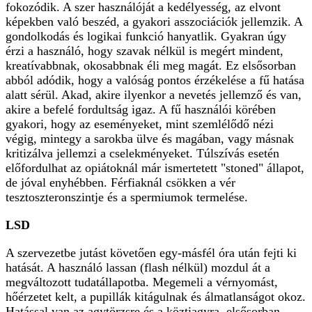
fokozódik. A szer használóját a kedélyesség, az elvont
képekben való beszéd, a gyakori asszociációk jellemzik. A
gondolkodás és logikai funkció hanyatlik. Gyakran úgy
érzi a használó, hogy szavak nélkül is megért mindent,
kreatívabbnak, okosabbnak éli meg magát. Ez elsősorban
abból adódik, hogy a valóság pontos érzékelése a fű hatása
alatt sérül. Akad, akire ilyenkor a nevetés jellemző és van,
akire a befelé fordultság igaz. A fű használói körében
gyakori, hogy az eseményeket, mint szemlélődő nézi
végig, mintegy a sarokba ülve és magában, vagy másnak
kritizálva jellemzi a cselekményeket. Túlszívás esetén
előfordulhat az opiátoknál már ismertetett "stoned" állapot,
de jóval enyhébben. Férfiaknál csökken a vér
tesztoszteronszintje és a spermiumok termelése.
LSD
A szervezetbe jutást követően egy-másfél óra után fejti ki
hatását. A használó lassan (flash nélkül) mozdul át a
megváltozott tudatállapotba. Megemeli a vérnyomást,
hőérzetet kelt, a pupillák kitágulnak és álmatlanságot okoz.
Hatással van az agytörzsre és a köztiagyra, elsősorban