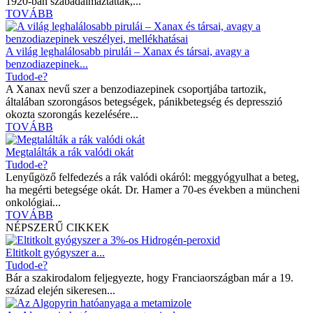
1920-ban szabadalmaztatták,...
TOVÁBB
A világ leghalálosabb pirulái – Xanax és társai, avagy a
benzodiazepinek...
Tudod-e?
A Xanax nevű szer a benzodiazepinek csoportjába tartozik,
általában szorongásos betegségek, pánikbetegség és depresszió
okozta szorongás kezelésére...
TOVÁBB
Megtalálták a rák valódi okát
Tudod-e?
Lenyűgöző felfedezés a rák valódi okáról: meggyógyulhat a beteg,
ha megérti betegsége okát. Dr. Hamer a 70-es években a müncheni
onkológiai...
TOVÁBB
NÉPSZERŰ CIKKEK
Eltitkolt gyógyszer a...
Tudod-e?
Bár a szakirodalom feljegyezte, hogy Franciaországban már a 19.
század elején sikeresen...