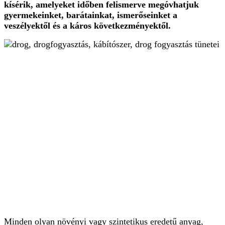
kísérik, amelyeket időben felismerve megóvhatjuk
gyermekeinket, barátainkat, ismerőseinket a
veszélyektől és a káros következményektől.
Minden olyan növényi vagy szintetikus eredetű anyag,