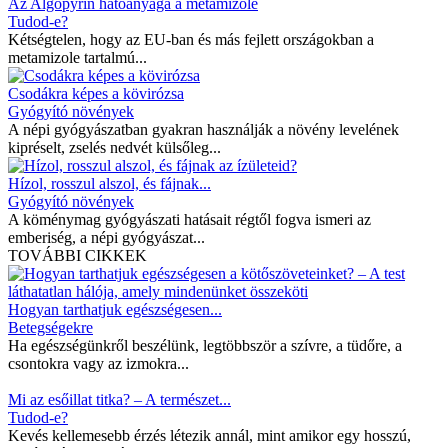
Az Algopyrin hatóanyaga a metamizole
Tudod-e?
Kétségtelen, hogy az EU-ban és más fejlett országokban a
metamizole tartalmú...
Csodákra képes a kövirózsa
Gyógyító növények
A népi gyógyászatban gyakran használják a növény levelének
kipréselt, zselés nedvét külsőleg...
Hízol, rosszul alszol, és fájnak...
Gyógyító növények
A köménymag gyógyászati hatásait régtől fogva ismeri az
emberiség, a népi gyógyászat...
TOVÁBBI CIKKEK
Hogyan tarthatjuk egészségesen...
Betegségekre
Ha egészségünkről beszélünk, legtöbbször a szívre, a tüdőre, a
csontokra vagy az izmokra...
Mi az esőillat titka? – A természet...
Tudod-e?
Kevés kellemesebb érzés létezik annál, mint amikor egy hosszú,