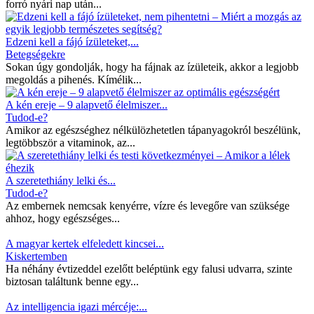
forró nyári nap után...
Edzeni kell a fájó ízületeket,...
Betegségekre
Sokan úgy gondolják, hogy ha fájnak az ízületeik, akkor a legjobb
megoldás a pihenés. Kímélik...
A kén ereje – 9 alapvető élelmiszer...
Tudod-e?
Amikor az egészséghez nélkülözhetetlen tápanyagokról beszélünk,
legtöbbször a vitaminok, az...
A szeretethiány lelki és...
Tudod-e?
Az embernek nemcsak kenyérre, vízre és levegőre van szüksége
ahhoz, hogy egészséges...
A magyar kertek elfeledett kincsei...
Kiskertemben
Ha néhány évtizeddel ezelőtt beléptünk egy falusi udvarra, szinte
biztosan találtunk benne egy...
Az intelligencia igazi mércéje:...