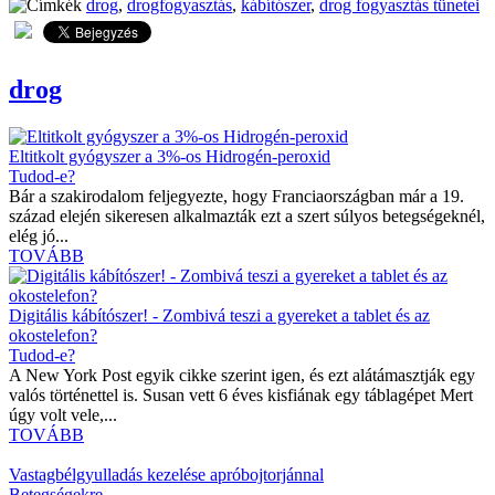
drog
,
drogfogyasztás
,
kábítószer
,
drog fogyasztás tünetei
drog
Eltitkolt gyógyszer a 3%-os Hidrogén-peroxid
Tudod-e?
Bár a szakirodalom feljegyezte, hogy Franciaországban már a 19.
század elején sikeresen alkalmazták ezt a szert súlyos betegségeknél,
elég jó...
TOVÁBB
Digitális kábítószer! - Zombivá teszi a gyereket a tablet és az
okostelefon?
Tudod-e?
A New York Post egyik cikke szerint igen, és ezt alátámasztják egy
valós történettel is. Susan vett 6 éves kisfiának egy táblagépet Mert
úgy volt vele,...
TOVÁBB
Vastagbélgyulladás kezelése apróbojtorjánnal
Betegségekre