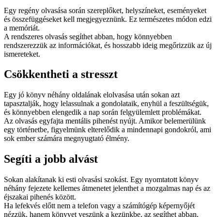
Egy regény olvasása során szereplőket, helyszíneket, eseményeket
és összefüggéseket kell megjegyeznünk. Ez természetes módon edzi
a memóriát.
A rendszeres olvasás segíthet abban, hogy könnyebben
rendszerezzük az információkat, és hosszabb ideig megőrizzük az új
ismereteket.
Csökkentheti a stresszt
Egy jó könyv néhány oldalának elolvasása után sokan azt
tapasztalják, hogy lelassulnak a gondolataik, enyhül a feszültségük,
és könnyebben elengedik a nap során felgyülemlett problémákat.
Az olvasás egyfajta mentális pihenést nyújt. Amikor belemerülünk
egy történetbe, figyelmünk elterelődik a mindennapi gondokról, ami
sok ember számára megnyugtató élmény.
Segíti a jobb alvást
Sokan alakítanak ki esti olvasási szokást. Egy nyomtatott könyv
néhány fejezete kellemes átmenetet jelenthet a mozgalmas nap és az
éjszakai pihenés között.
Ha lefekvés előtt nem a telefon vagy a számítógép képernyőjét
nézzük, hanem könyvet veszünk a kezünkbe, az segíthet abban,