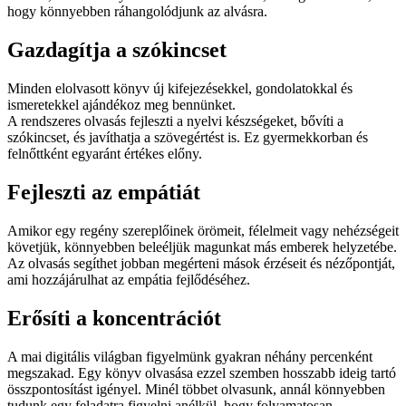
hogy könnyebben ráhangolódjunk az alvásra.
Gazdagítja a szókincset
Minden elolvasott könyv új kifejezésekkel, gondolatokkal és
ismeretekkel ajándékoz meg bennünket.
A rendszeres olvasás fejleszti a nyelvi készségeket, bővíti a
szókincset, és javíthatja a szövegértést is. Ez gyermekkorban és
felnőttként egyaránt értékes előny.
Fejleszti az empátiát
Amikor egy regény szereplőinek örömeit, félelmeit vagy nehézségeit
követjük, könnyebben beleéljük magunkat más emberek helyzetébe.
Az olvasás segíthet jobban megérteni mások érzéseit és nézőpontját,
ami hozzájárulhat az empátia fejlődéséhez.
Erősíti a koncentrációt
A mai digitális világban figyelmünk gyakran néhány percenként
megszakad. Egy könyv olvasása ezzel szemben hosszabb ideig tartó
összpontosítást igényel. Minél többet olvasunk, annál könnyebben
tudunk egy feladatra figyelni anélkül, hogy folyamatosan