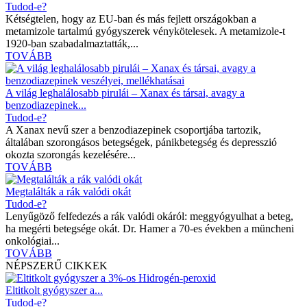
Tudod-e?
Kétségtelen, hogy az EU-ban és más fejlett országokban a
metamizole tartalmú gyógyszerek vénykötelesek. A metamizole-t
1920-ban szabadalmaztatták,...
TOVÁBB
A világ leghalálosabb pirulái – Xanax és társai, avagy a
benzodiazepinek...
Tudod-e?
A Xanax nevű szer a benzodiazepinek csoportjába tartozik,
általában szorongásos betegségek, pánikbetegség és depresszió
okozta szorongás kezelésére...
TOVÁBB
Megtalálták a rák valódi okát
Tudod-e?
Lenyűgöző felfedezés a rák valódi okáról: meggyógyulhat a beteg,
ha megérti betegsége okát. Dr. Hamer a 70-es években a müncheni
onkológiai...
TOVÁBB
NÉPSZERŰ CIKKEK
Eltitkolt gyógyszer a...
Tudod-e?