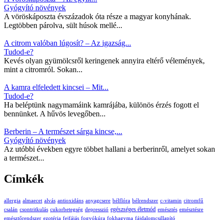
Gyógyító növények
A vöröskáposzta évszázadok óta része a magyar konyhának.
Legtöbben párolva, sült húsok mellé...
A citrom valóban lúgosít? – Az igazság...
Tudod-e?
Kevés olyan gyümölcsről keringenek annyira eltérő vélemények,
mint a citromról. Sokan...
A kamra elfeledett kincsei – Mit...
Tudod-e?
Ha beléptünk nagymamáink kamrájába, különös érzés fogott el
bennünket. A hűvös levegőben...
Berberin – A természet sárga kincse,...
Gyógyító növények
Az utóbbi években egyre többet hallani a berberinről, amelyet sokan
a természet...
Címkék
allergia
almaecet
alvás
antioxidáns
anyagcsere
bélflóra
bélrendszer
c-vitamin
citromfű
egészséges életmód
csalán
csontritkulás
cukorbetegség
depresszió
emésztés
emésztésre
emésztőrendszer
ezotéria
fejfájás
fogyókúra
fokhagyma
fájdalomcsillapító