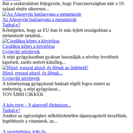
Bár a szakirodalom feljegyezte, hogy Franciaországban már a 19.
század elején sikeresen...
Az Algopyrin hatóanyaga a metamizole
Tudod-e?
Kétségtelen, hogy az EU-ban és más fejlett országokban a
metamizole tartalmú...
Csodákra képes a kövirózsa
Gyógyító növények
A népi gyógyászatban gyakran használják a növény levelének
kipréselt, zselés nedvét külsőleg...
Hízol, rosszul alszol, és fájnak...
Gyógyító növények
A köménymag gyógyászati hatásait régtől fogva ismeri az
emberiség, a népi gyógyászat...
TOVÁBBI CIKKEK
A kén ereje – 9 alapvető élelmiszer...
Tudod-e?
Amikor az egészséghez nélkülözhetetlen tápanyagokról beszélünk,
legtöbbször a vitaminok, az...
A szeretethiány lelki és...