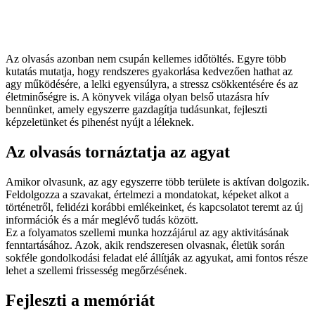
Az olvasás azonban nem csupán kellemes időtöltés. Egyre több
kutatás mutatja, hogy rendszeres gyakorlása kedvezően hathat az
agy működésére, a lelki egyensúlyra, a stressz csökkentésére és az
életminőségre is. A könyvek világa olyan belső utazásra hív
bennünket, amely egyszerre gazdagítja tudásunkat, fejleszti
képzeletünket és pihenést nyújt a léleknek.
Az olvasás tornáztatja az agyat
Amikor olvasunk, az agy egyszerre több területe is aktívan dolgozik.
Feldolgozza a szavakat, értelmezi a mondatokat, képeket alkot a
történetről, felidézi korábbi emlékeinket, és kapcsolatot teremt az új
információk és a már meglévő tudás között.
Ez a folyamatos szellemi munka hozzájárul az agy aktivitásának
fenntartásához. Azok, akik rendszeresen olvasnak, életük során
sokféle gondolkodási feladat elé állítják az agyukat, ami fontos része
lehet a szellemi frissesség megőrzésének.
Fejleszti a memóriát