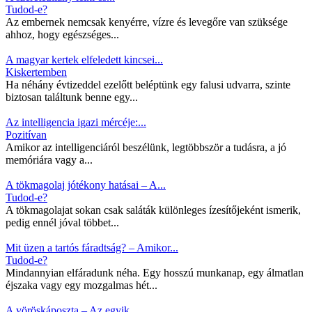
Tudod-e?
Az embernek nemcsak kenyérre, vízre és levegőre van szüksége
ahhoz, hogy egészséges...
A magyar kertek elfeledett kincsei...
Kiskertemben
Ha néhány évtizeddel ezelőtt beléptünk egy falusi udvarra, szinte
biztosan találtunk benne egy...
Az intelligencia igazi mércéje:...
Pozitívan
Amikor az intelligenciáról beszélünk, legtöbbször a tudásra, a jó
memóriára vagy a...
A tökmagolaj jótékony hatásai – A...
Tudod-e?
A tökmagolajat sokan csak saláták különleges ízesítőjeként ismerik,
pedig ennél jóval többet...
Mit üzen a tartós fáradtság? – Amikor...
Tudod-e?
Mindannyian elfáradunk néha. Egy hosszú munkanap, egy álmatlan
éjszaka vagy egy mozgalmas hét...
A vöröskáposzta – Az egyik...