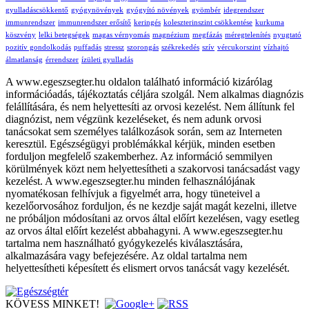
gyulladáscsökkentő
gyógynövények
gyógyító növények
gyömbér
idegrendszer
immunrendszer
immunrendszer erősítő
keringés
koleszterinszint csökkentése
kurkuma
köszvény
lelki betegségek
magas vérnyomás
magnézium
megfázás
méregtelenítés
nyugtató
pozitív gondolkodás
puffadás
stressz
szorongás
székrekedés
szív
vércukorszint
vízhajtó
álmatlanság
érrendszer
ízületi gyulladás
A www.egeszsegter.hu oldalon található információ kizárólag
információadás, tájékoztatás céljára szolgál. Nem alkalmas diagnózis
felállítására, és nem helyettesíti az orvosi kezelést. Nem állítunk fel
diagnózist, nem végzünk kezeléseket, és nem adunk orvosi
tanácsokat sem személyes találkozások során, sem az Interneten
keresztül. Egészségügyi problémákkal kérjük, minden esetben
forduljon megfelelő szakemberhez. Az információ semmilyen
körülmények közt nem helyettesítheti a szakorvosi tanácsadást vagy
kezelést. A www.egeszsegter.hu minden felhasználójának
nyomatékosan felhívjuk a figyelmét arra, hogy tüneteivel a
kezelőorvosához forduljon, és ne kezdje saját magát kezelni, illetve
ne próbáljon módosítani az orvos által előírt kezelésen, vagy esetleg
az orvos által előírt kezelést abbahagyni. A www.egeszsegter.hu
tartalma nem használható gyógykezelés kiválasztására,
alkalmazására vagy befejezésére. Az oldal tartalma nem
helyettesítheti képesített és elismert orvos tanácsát vagy kezelését.
KÖVESS MINKET!