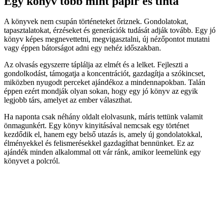
Egy könyv több mint papír és tinta
A könyvek nem csupán történeteket őriznek. Gondolatokat,
tapasztalatokat, érzéseket és generációk tudását adják tovább. Egy jó
könyv képes megnevettetni, megvigasztalni, új nézőpontot mutatni
vagy éppen bátorságot adni egy nehéz időszakban.
Az olvasás egyszerre táplálja az elmét és a lelket. Fejleszti a
gondolkodást, támogatja a koncentrációt, gazdagítja a szókincset,
miközben nyugodt perceket ajándékoz a mindennapokban. Talán
éppen ezért mondják olyan sokan, hogy egy jó könyv az egyik
legjobb társ, amelyet az ember választhat.
Ha naponta csak néhány oldalt elolvasunk, máris tettünk valamit
önmagunkért. Egy könyv kinyitásával nemcsak egy történet
kezdődik el, hanem egy belső utazás is, amely új gondolatokkal,
élményekkel és felismerésekkel gazdagíthat bennünket. Ez az
ajándék minden alkalommal ott vár ránk, amikor leemelünk egy
könyvet a polcról.