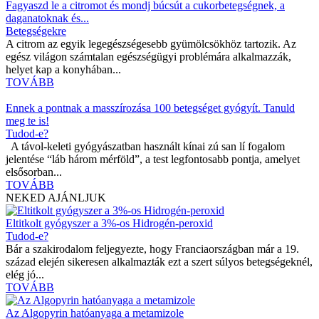
Fagyaszd le a citromot és mondj búcsút a cukorbetegségnek, a
daganatoknak és...
Betegségekre
A citrom az egyik legegészségesebb gyümölcsökhöz tartozik. Az
egész világon számtalan egészségügyi problémára alkalmazzák,
helyet kap a konyhában...
TOVÁBB
Ennek a pontnak a masszírozása 100 betegséget gyógyít. Tanuld
meg te is!
Tudod-e?
A távol-keleti gyógyászatban használt kínai zú san lí fogalom
jelentése “láb három mérföld”, a test legfontosabb pontja, amelyet
elsősorban...
TOVÁBB
NEKED AJÁNLJUK
Eltitkolt gyógyszer a 3%-os Hidrogén-peroxid
Tudod-e?
Bár a szakirodalom feljegyezte, hogy Franciaországban már a 19.
század elején sikeresen alkalmazták ezt a szert súlyos betegségeknél,
elég jó...
TOVÁBB
Az Algopyrin hatóanyaga a metamizole