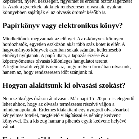
képzeletét, nyelvi készségeit, figyelmét és érzelmi biztonságérzetét
is. Azok a gyerekek, akiknek rendszeresen olvasnak, gyakran
könnyebben sajátítják el az olvasás örömét később is.
Papírkönyv vagy elektronikus könyv?
Mindkettőnek megvannak az előnyei. Az e-könyvek könnyen
hordozhatók, egyetlen eszközön akár több száz kötet is elfér. A
hagyományos könyvek azonban sokak számára kellemesebb
élményt nyújtanak. A papír illata, a lapozás érzése és a
képernyőmentes olvasás különleges hangulatot teremt.
A legfontosabb végül is nem az, hogy milyen formában olvasunk,
hanem az, hogy rendszeresen időt szánjunk rá.
Hogyan alakítsunk ki olvasási szokást?
Nem szükséges órákon át olvasni. Már napi 15–20 perc is elegendő
lehet ahhoz, hogy az olvasás természetes részévé váljon a
mindennapoknak. Érdemes kialakítani egy nyugodt olvasósarkot
kényelmes fotellel, megfelelő világítással és néhány kedvenc
könyvvel. Ez a kis zug hamar a pihenés egyik kedvenc helyévé
válhat.