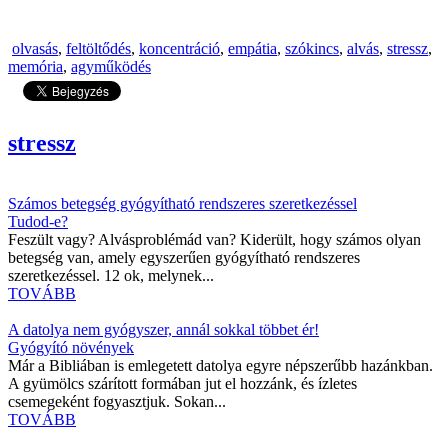
olvasás
,
feltöltődés
,
koncentráció
,
empátia
,
szókincs
,
alvás
,
stressz
,
memória
,
agyműködés
stressz
Számos betegség gyógyítható rendszeres szeretkezéssel
Tudod-e?
Feszült vagy? Alvásproblémád van? Kiderült, hogy számos olyan
betegség van, amely egyszerűen gyógyítható rendszeres
szeretkezéssel. 12 ok, melynek...
TOVÁBB
A datolya nem gyógyszer, annál sokkal többet ér!
Gyógyító növények
Már a Bibliában is emlegetett datolya egyre népszerűbb hazánkban.
A gyümölcs szárított formában jut el hozzánk, és ízletes
csemegeként fogyasztjuk. Sokan...
TOVÁBB