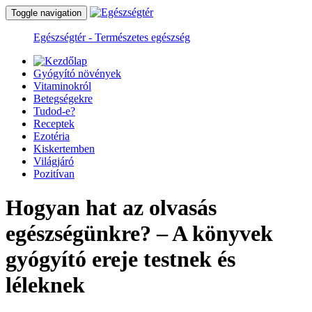
Toggle navigation
Egészségtér - Természetes egészség
Gyógyító növények
Vitaminokról
Betegségekre
Tudod-e?
Receptek
Ezotéria
Kiskertemben
Világjáró
Pozitívan
Hogyan hat az olvasás
egészségünkre? – A könyvek
gyógyító ereje testnek és
léleknek