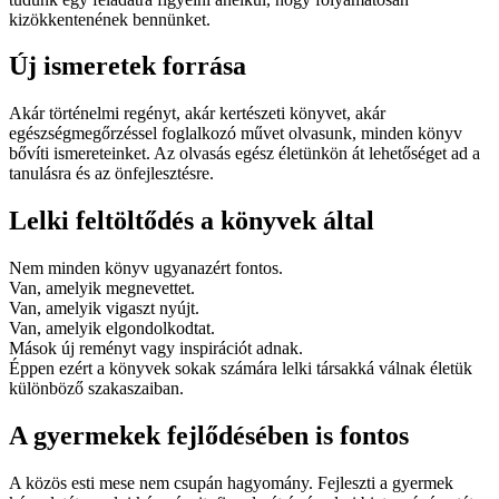
kizökkentenének bennünket.
Új ismeretek forrása
Akár történelmi regényt, akár kertészeti könyvet, akár
egészségmegőrzéssel foglalkozó művet olvasunk, minden könyv
bővíti ismereteinket. Az olvasás egész életünkön át lehetőséget ad a
tanulásra és az önfejlesztésre.
Lelki feltöltődés a könyvek által
Nem minden könyv ugyanazért fontos.
Van, amelyik megnevettet.
Van, amelyik vigaszt nyújt.
Van, amelyik elgondolkodtat.
Mások új reményt vagy inspirációt adnak.
Éppen ezért a könyvek sokak számára lelki társakká válnak életük
különböző szakaszaiban.
A gyermekek fejlődésében is fontos
A közös esti mese nem csupán hagyomány. Fejleszti a gyermek